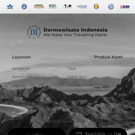
Layanan
Produk Kami
Keagenan
Tiket
Kemitraan
Paket Tour
Layanan API
Voucher Hotel
Urus Dokumen
Umroh & Haji
Pulsa dan PPOB
Unduh Aplikasinya :