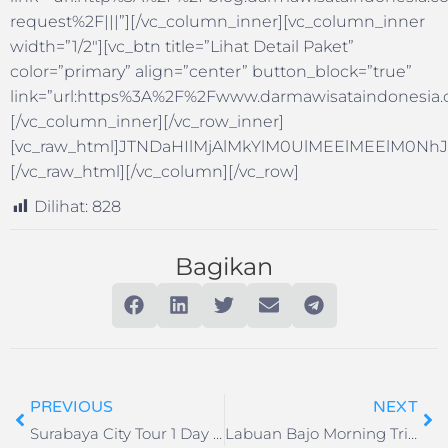
request%2F|||”][/vc_column_inner][vc_column_inner
width=”1/2″][vc_btn title=”Lihat Detail Paket”
color=”primary” align=”center” button_block=”true”
link=”url:https%3A%2F%2Fwww.darmawisataindonesia.c
[/vc_column_inner][/vc_row_inner]
[vc_raw_html]JTNDaHIlMjAlMkYlM0UlMEElMEElM
[/vc_raw_html][/vc_column][/vc_row]
Dilihat:
828
Bagikan
PREVIOUS
NEXT
Surabaya City Tour 1 Day (Atlantis Land)
Labuan Bajo Morning Trip – SIC