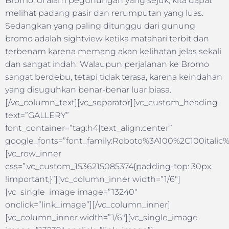
Bromo, di alam pegunungan yang sejuk, kita dapat
melihat padang pasir dan rerumputan yang luas.
Sedangkan yang paling ditunggu dari gunung
bromo adalah sightview ketika matahari terbit dan
terbenam karena memang akan kelihatan jelas sekali
dan sangat indah. Walaupun perjalanan ke Bromo
sangat berdebu, tetapi tidak terasa, karena keindahan
yang disuguhkan benar-benar luar biasa.
[/vc_column_text][vc_separator][vc_custom_heading
text=”GALLERY”
font_container=”tag:h4|text_align:center”
google_fonts=”font_family:Roboto%3A100%2C100itali
[vc_row_inner
css=”.vc_custom_1536215085374{padding-top: 30px
!important;}”][vc_column_inner width=”1/6″]
[vc_single_image image=”13240″
onclick=”link_image”][/vc_column_inner]
[vc_column_inner width=”1/6″][vc_single_image