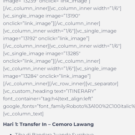
image=”13239″ onclick=”link_image”]
[/vc_column_inner][vc_column_inner width=”1/6″]
[vc_single_image image=”13190″
onclick=”link_image”][/vc_column_inner]
[vc_column_inner width=”1/6″][vc_single_image
image=”13192″ onclick=”link_image”]
[/vc_column_inner][vc_column_inner width=”1/6″]
[vc_single_image image=”13285″
onclick=”link_image”][/vc_column_inner]
[vc_column_inner width=”1/6″][vc_single_image
image=”13284″ onclick=”link_image”]
[/vc_column_inner][/vc_row_inner][vc_separator]
[vc_custom_heading text=”ITINERARY”
font_container=”tag:h4|text_align:left”
google_fonts=”font_family:Roboto%3A100%2C100itali
[vc_column_text]
Hari 1: Transfer In – Cemoro Lawang
Tiba di Bandara Juanda Surabaya