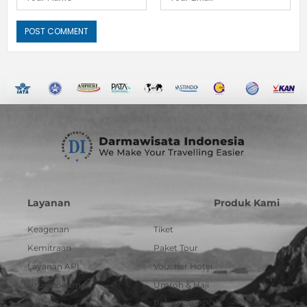
Layanan
Produk Kami
Keagenan
Tiket
Kemitraan
Paket Tour
Layanan API
Voucher Hotel
Urus Dokumen
Umroh & Haji
Pulsa dan PPOB