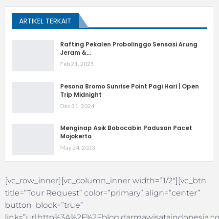
ARTIKEL TERKAIT
Rafting Pekalen Probolinggo Sensasi Arung
Jeram &…
Feb 21, 2025
Pesona Bromo Sunrise Point Pagi Hari | Open
Trip Midnight
Dec 31, 2024
Menginap Asik Bobocabin Padusan Pacet
Mojokerto
May 24, 2023
[vc_row_inner][vc_column_inner width=”1/2″][vc_btn
title=”Tour Request” color=”primary” align=”center”
button_block=”true”
link=”url:http%3A%2F%2Fblog.darmawisataindonesia.co