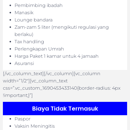
Pembimbing ibadah
Manasik
Lounge bandara
Zam-zam 5 liter (mengikuti regulasi yang
berlaku)
Tax handling
Perlengkapan Umrah
Harga Paket 1 kamar untuk 4 jamaah
Asuransi
[/vc_column_text][/vc_column][vc_column
width=”1/2″][vc_column_text
css=”.vc_custom_1690453433140{border-radius: 4px
!important;}”]
Biaya Tidak Termasuk
Paspor
Vaksin Meningitis