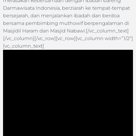
merasakan kebersamaan dengan ibadah bareng
Darmawisata Indonesia, berziarah ke tempat-tempat
bersejarah, dan menjalankan ibadah dan berdoa
bersama pembimbing muthowif berpengalaman di
Masjidil Haram dan Masjid Nabawi.[/vc_column_text]
[/vc_column][/vc_row][vc_row][vc_column width=”1/2″]
[vc_column_text]