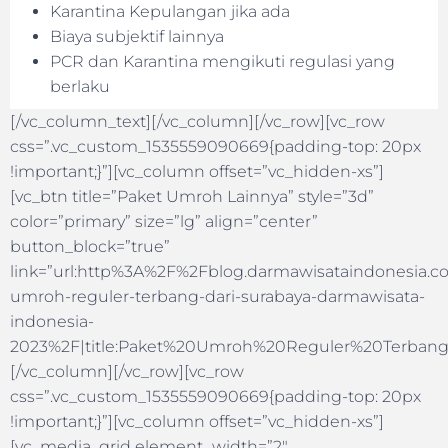
Karantina Kepulangan jika ada
Biaya subjektif lainnya
PCR dan Karantina mengikuti regulasi yang
berlaku
[/vc_column_text][/vc_column][/vc_row][vc_row
css=”.vc_custom_1535559090669{padding-top: 20px
!important;}”][vc_column offset=”vc_hidden-xs”]
[vc_btn title=”Paket Umroh Lainnya” style=”3d”
color=”primary” size=”lg” align=”center”
button_block=”true”
link=”url:http%3A%2F%2Fblog.darmawisataindonesia.co
umroh-reguler-terbang-dari-surabaya-darmawisata-
indonesia-
2023%2F|title:Paket%20Umroh%20Reguler%20Terbang
[/vc_column][/vc_row][vc_row
css=”.vc_custom_1535559090669{padding-top: 20px
!important;}”][vc_column offset=”vc_hidden-xs”]
[vc_media_grid element_width=”2″