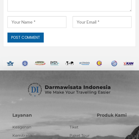
Layanan
Produk Kami
Keagenan
Tiket
Kemitraan
Paket Tour