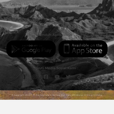
Layanan API
Voucher Hotel
Urus Dokumen
Umroh & Haji
Pulsa dan PPOB
Unduh Aplikasinya :
Ikuti Media Sosial Kami :
© Copyright 2023 | PT Darmawisata Indonesia. Hak Cipta dilindungi Undang-Undang.