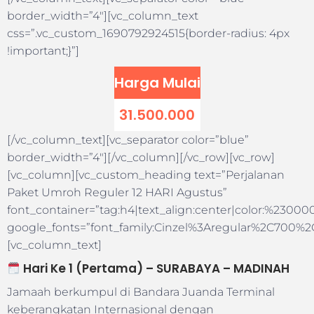
border_width=”4″][vc_column_text
css=”.vc_custom_1690792924515{border-radius: 4px
!important;}”]
Harga Mulai
31.500.000
[/vc_column_text][vc_separator color=”blue”
border_width=”4″][/vc_column][/vc_row][vc_row]
[vc_column][vc_custom_heading text=”Perjalanan
Paket Umroh Reguler 12 HARI Agustus”
font_container=”tag:h4|text_align:center|color:%23000
google_fonts=”font_family:Cinzel%3Aregular%2C700%
[vc_column_text]
Hari Ke 1 (Pertama) – SURABAYA – MADINAH
Jamaah berkumpul di Bandara Juanda Terminal
keberangkatan Internasional dengan