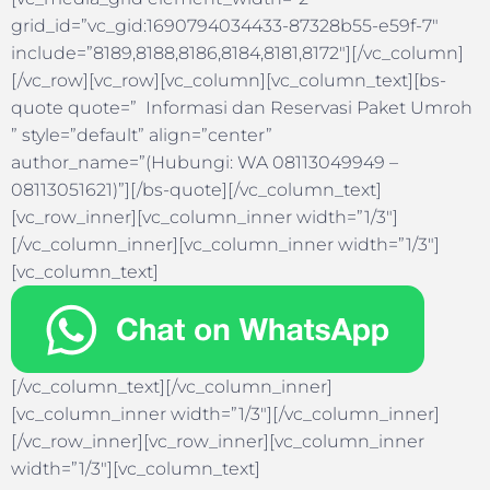
grid_id=”vc_gid:1690794034433-87328b55-e59f-7″
include=”8189,8188,8186,8184,8181,8172″][/vc_column]
[/vc_row][vc_row][vc_column][vc_column_text][bs-
quote quote=” Informasi dan Reservasi Paket Umroh
” style=”default” align=”center”
author_name=”(Hubungi: WA 08113049949 –
08113051621)”][/bs-quote][/vc_column_text]
[vc_row_inner][vc_column_inner width=”1/3″]
[/vc_column_inner][vc_column_inner width=”1/3″]
[vc_column_text]
[/vc_column_text][/vc_column_inner]
[vc_column_inner width=”1/3″][/vc_column_inner]
[/vc_row_inner][vc_row_inner][vc_column_inner
width=”1/3″][vc_column_text]