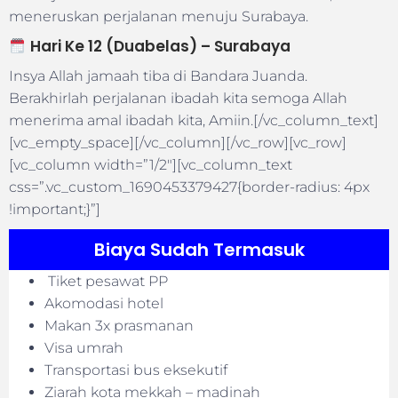
meneruskan perjalanan menuju Surabaya.
Hari Ke 12 (Duabelas) –
Surabaya
Insya Allah jamaah tiba di Bandara Juanda.
Berakhirlah perjalanan ibadah kita semoga Allah
menerima amal ibadah kita, Amiin.[/vc_column_text]
[vc_empty_space][/vc_column][/vc_row][vc_row]
[vc_column width=”1/2″][vc_column_text
css=”.vc_custom_1690453379427{border-radius: 4px
!important;}”]
Biaya Sudah Termasuk
Tiket pesawat PP
Akomodasi hotel
Makan 3x prasmanan
Visa umrah
Transportasi bus eksekutif
Ziarah kota mekkah – madinah