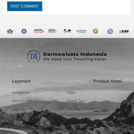
Layanan
Produk Kami
Keagenan
Tiket
Kemitraan
Paket Tour
Layanan API
Voucher Hotel
Urus Dokumen
Umroh & Haji
Pulsa dan PPOB