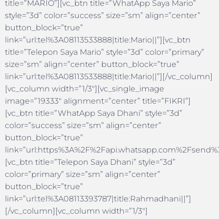
title=”MARIO”][vc_btn title=”WhatApp Saya Mario”
style=”3d” color=”success” size=”sm” align=”center”
button_block=”true”
link=”url:tel%3A08113533888|title:Mario||”][vc_btn
title=”Telepon Saya Mario” style=”3d” color=”primary”
size=”sm” align=”center” button_block=”true”
link=”url:tel%3A08113533888|title:Mario||”][/vc_column]
[vc_column width=”1/3″][vc_single_image
image=”19333″ alignment=”center” title=”FIKRI”]
[vc_btn title=”WhatApp Saya Dhani” style=”3d”
color=”success” size=”sm” align=”center”
button_block=”true”
link=”url:https%3A%2F%2Fapi.whatsapp.com%2Fsend%3F
[vc_btn title=”Telepon Saya Dhani” style=”3d”
color=”primary” size=”sm” align=”center”
button_block=”true”
link=”url:tel%3A08113393787|title:Rahmadhani||”]
[/vc_column][vc_column width=”1/3″]