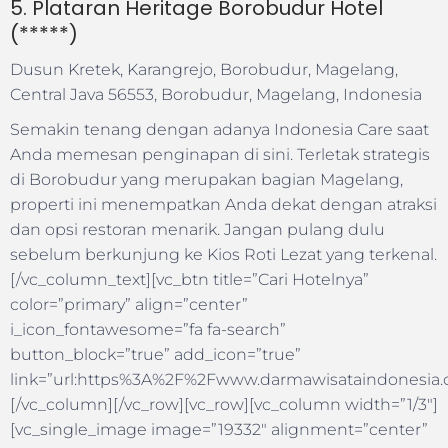
5. Plataran Heritage Borobudur Hotel
(*****)
Dusun Kretek, Karangrejo, Borobudur, Magelang,
Central Java 56553, Borobudur, Magelang, Indonesia
Semakin tenang dengan adanya Indonesia Care saat
Anda memesan penginapan di sini. Terletak strategis
di Borobudur yang merupakan bagian Magelang,
properti ini menempatkan Anda dekat dengan atraksi
dan opsi restoran menarik. Jangan pulang dulu
sebelum berkunjung ke Kios Roti Lezat yang terkenal.
[/vc_column_text][vc_btn title=”Cari Hotelnya”
color=”primary” align=”center”
i_icon_fontawesome=”fa fa-search”
button_block=”true” add_icon=”true”
link=”url:https%3A%2F%2Fwww.darmawisataindonesia.c
[/vc_column][/vc_row][vc_row][vc_column width=”1/3″]
[vc_single_image image=”19332″ alignment=”center”