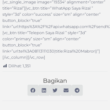
[vc_single_image image=”19334″ alignment=”center”
title=”Rizal”][vc_btn title=”WhatApp Saya Rizal ”
style=”3d” color=”success” size=”sm” align=”center”
button_block=”true”
link=”url:https%3A%2F%2Fapi.whatsapp.com%2Fsend%3F
[vc_btn title=”Telepon Saya Rizal ” style=”3d”
color=”primary” size=”sm” align=”center”
button_block=”true”
link=”url:tel%3A08113111030|title:Rizal%20Mabror||”]
[/vc_column][/vc_row]
Dilihat:
1,351
Bagikan