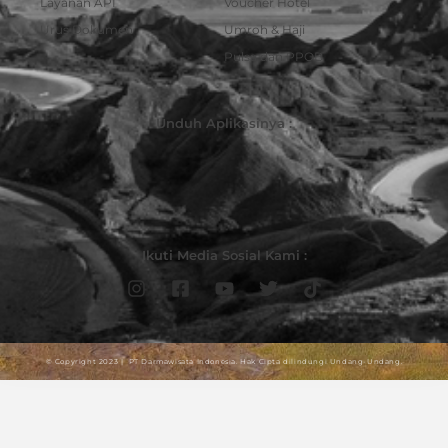
Layanan API
Voucher Hotel
Urus Dokumen
Umroh & Haji
Pulsa dan PPOB
Unduh Aplikasinya :
Ikuti Media Sosial Kami :
© Copyright 2023 | PT Darmawisata Indonesia. Hak Cipta dilindungi Undang-Undang.