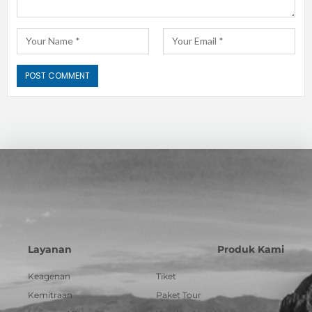
Layanan
Produk Kami
Keagenan
Tiket
Kemitraan
Paket Tour