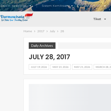
Sistem Keagenan
Sistem Kemitraan
Layanan API
Tiket
Home
2017
July
28
Daily Archives
JULY 28, 2017
JULY 19, 2026
MAY 23, 2026
MAY 21, 2026
MARCH 28, 