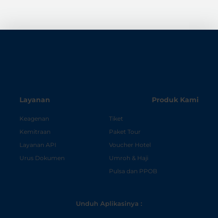
Layanan
Produk Kami
Keagenan
Tiket
Kemitraan
Paket Tour
Layanan API
Voucher Hotel
Urus Dokumen
Umroh & Haji
Pulsa dan PPOB
Unduh Aplikasinya :