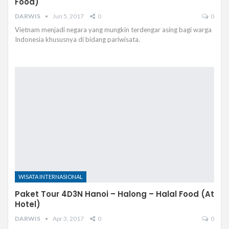
Food)
DARWIS
Jun 5, 2017
0
0
Vietnam menjadi negara yang mungkin terdengar asing bagi warga
Indonesia khususnya di bidang pariwisata.
WISATA INTERNASIONAL
Paket Tour 4D3N Hanoi – Halong – Halal Food (At
Hotel)
DARWIS
Apr 3, 2017
0
0