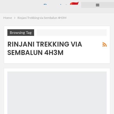
Paket Tour
Voucher Hotel
Pengurusan Dokumen
Pulsa dan PPOB
Home
Rinjani Trekking via Sembalun 4H3M
Browsing Tag
RINJANI TREKKING VIA
SEMBALUN 4H3M