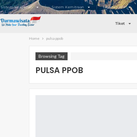
Sistem Keagenan
Sistem Kemitraan
Layanan API
Tiket
Home
pulsa ppob
Browsing Tag
PULSA PPOB