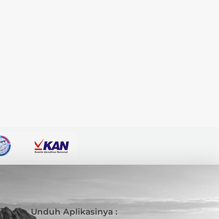
i
Unduh Aplikasinya :