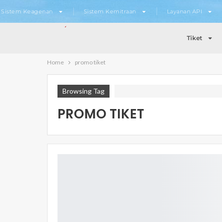
Sistem Keagenan
Sistem Kemitraan
Layanan API
Tiket
Home
promo tiket
Browsing Tag
PROMO TIKET