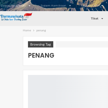
Sistem Keagenan
Sistem Kemitraan
Layanan API
Tiket
Home
penang
Browsing Tag
PENANG