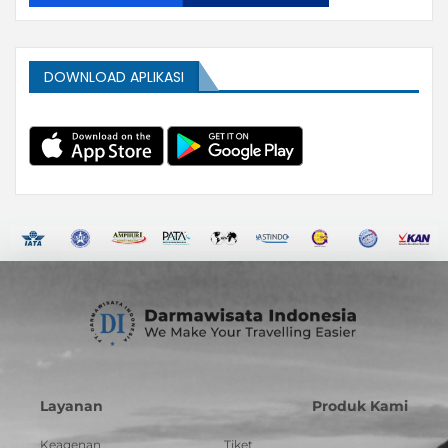
DOWNLOAD APLIKASI
Layanan
Produk Kami
Keagenan
Tiket