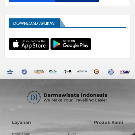
DOWNLOAD APLIKASI
Layanan
Produk Kami
Keagenan
Tiket