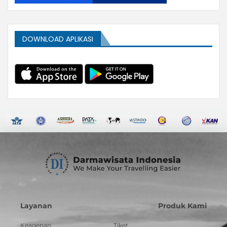
DOWNLOAD APLIKASI
Layanan
Produk Kami
Keagenan
Tiket