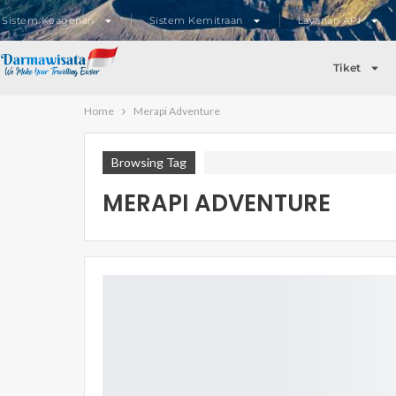
Sistem Keagenan
Sistem Kemitraan
Layanan API
Tiket
Home
Merapi Adventure
Browsing Tag
MERAPI ADVENTURE