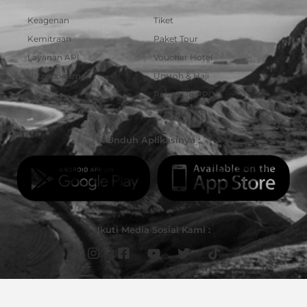
Keagenan
Tiket
Kemitraan
Paket Tour
Layanan API
Voucher Hotel
Urus Dokumen
Umroh & Haji
Pulsa dan PPOB
Unduh Aplikasinya :
Ikuti Media Sosial Kami :
© Copyright 2023 | PT Darmawisata Indonesia. Hak Cipta dilindungi Undang-Undang.