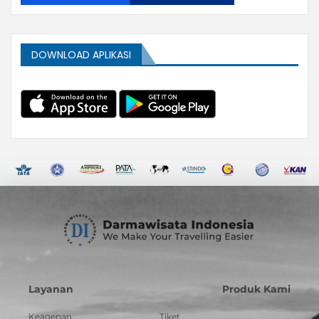
DOWNLOAD APLIKASI
Layanan
Produk Kami
Keagenan
Tiket