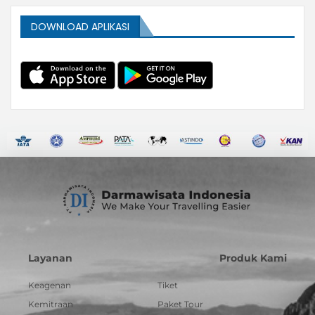
DOWNLOAD APLIKASI
Layanan
Produk Kami
Keagenan
Tiket
Kemitraan
Paket Tour