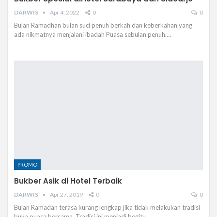
DARWIS
Apr 4, 2022
0
0
Bulan Ramadhan bulan suci penuh berkah dan keberkahan yang
ada nikmatnya menjalani ibadah Puasa sebulan penuh.…
PROMO
Bukber Asik di Hotel Terbaik
DARWIS
Apr 27, 2019
0
0
Bulan Ramadan terasa kurang lengkap jika tidak melakukan tradisi
buka puasa bersama. Tradisi ini menjadi begitu…