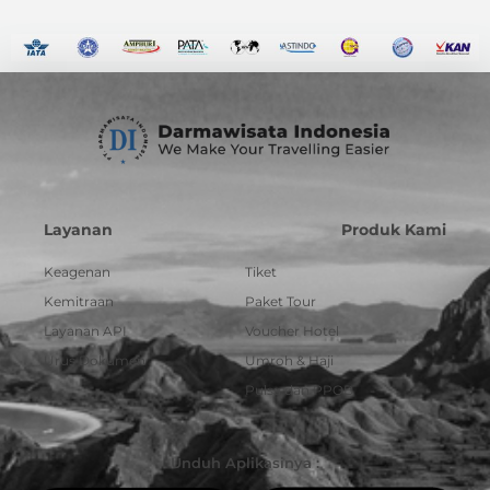
Layanan
Produk Kami
Keagenan
Tiket
Kemitraan
Paket Tour
Layanan API
Voucher Hotel
Urus Dokumen
Umroh & Haji
Pulsa dan PPOB
Unduh Aplikasinya :