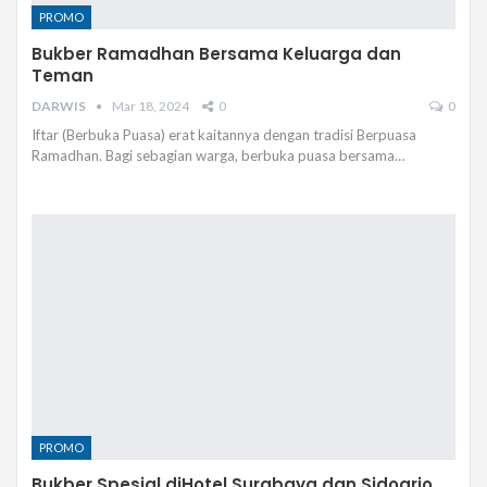
PROMO
Bukber Ramadhan Bersama Keluarga dan
Teman
DARWIS
Mar 18, 2024
0
0
Iftar (Berbuka Puasa) erat kaitannya dengan tradisi Berpuasa
Ramadhan. Bagi sebagian warga, berbuka puasa bersama…
PROMO
Bukber Spesial diHotel Surabaya dan Sidoarjo