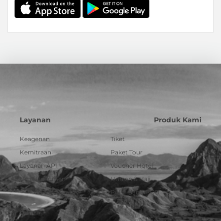
Layanan
Produk Kami
Keagenan
Tiket
Kemitraan
Paket Tour
Layanan API
Voucher Hotel
Urus Dokumen
Umroh & Haji
Pulsa dan PPOB