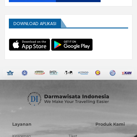
DOWNLOAD APLIKASI
Layanan
Produk Kami
Keagenan
Tiket