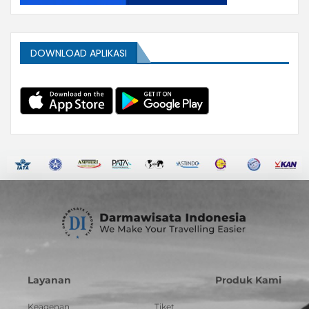
DOWNLOAD APLIKASI
Layanan
Produk Kami
Keagenan
Tiket