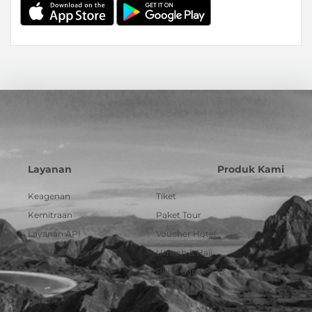
Layanan
Produk Kami
Keagenan
Tiket
Kemitraan
Paket Tour
Layanan API
Voucher Hotel
Urus Dokumen
Umroh & Haji
Pulsa dan PPOB