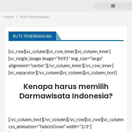
Paket Tour
Voucher Hotel
Pengurusan Dokumen
Pulsa dan PPOB
Home
Rute Penerbangan
RUTE PENERBANGAN
[vc_row][vc_column][vc_row_inner][vc_column_inner]
[vc_single_image image=”9691″ img_size=”large”
alignment=”center”][/vc_column_inner][/vc_row_inner]
[vc_separator][/vc_column][vc_column][vc_column_text]
Kenapa harus memilih
Darmawisata Indonesia?
[/vc_column_text][/vc_column][/vc_row][vc_row][vc_column
css_animation=”fadeInDown” width=”1/3″]