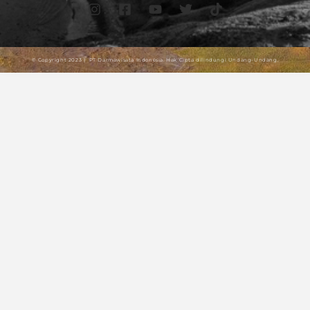
© Copyright 2023 | PT Darmawisata Indonesia. Hak Cipta dilindungi Undang-Undang.