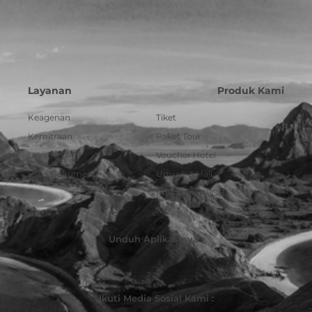
Layanan
Produk Kami
Keagenan
Tiket
Kemitraan
Paket Tour
Layanan API
Voucher Hotel
Urus Dokumen
Umroh & Haji
Pulsa dan PPOB
Unduh Aplikasinya :
Ikuti Media Sosial Kami :