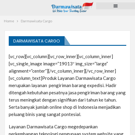
Paket Tour
Voucher Hotel
Pengurusan Dokumen
Pulsa dan PPOB
Home
Darmawisata Cargo
DARMAWISATA CARGO
[vc_row][vc_column][vc_row_inner][vc_column_inner]
[vc_single_image image=”19013″ img_size=”large”
alignment=”center”][/vc_column_inner][/vc_row_inner]
[vc_column_text]Produk Layanan Darmawisata Cargo
merupakan layanan pengiriman barang expedisi. Hadir
ditengah kebutuhan pesatnya jasa pengiriman barang yang
terus meningkat dengan signifikan dari tahun ke tahun.
Serta banyak jumlah online shop di Indonesia menjadikan
peluang binis yang sangat pontesial.
Layanan Darmawisata Cargo megedepankan
perkembangan teknologi pengunaan system website yang