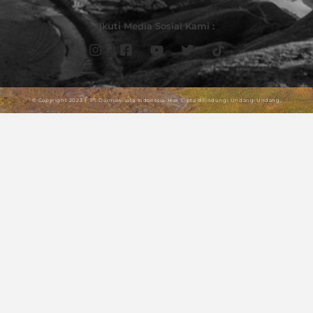
Ikuti Media Sosial Kami :
© Copyright 2023 | PT Darmawisata Indonesia. Hak Cipta dilindungi Undang-Undang.