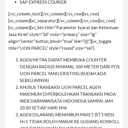
SAP EXPRESS COURIER
[/vc_column_text][/vc_column][/vc_row][vc_row]
[vc_column][vc_separator][/vc_column][/vc_row][vc_row]
[vc_column][vc_btn title=”Parameter Syarat dan Ketentuan
Jasa Kirim” style=”3d” color=”primary” size=”lg”
align=”center” button_block=”true” link=”|||”][vc_toggle
title=”LION PARCEL” style=”round” size=”sm”]
AGEN/MITRA DAPAT MEMBUKA COUNTER
DENGAN RADIUS MINIMAL 500 METER DARI POS
LION PARCEL YANG EXISTING (SUDAH ADA
SEBELUMNYA)
KHUSUS TRANSAKSI LION PARCEL AGEN
MAXIMUM DIPERBOLEHKAN TRANSAKSI PADA
WEB DARMAWISATA INDONESIA SAMPAI JAM
20.00 SETIAP HARI NYA
AGEN DILARANG MENIMBUN PAKET (STT/RESI
H+1 TIDAK BOLEH MASUK KE GUDANG KONSOL),