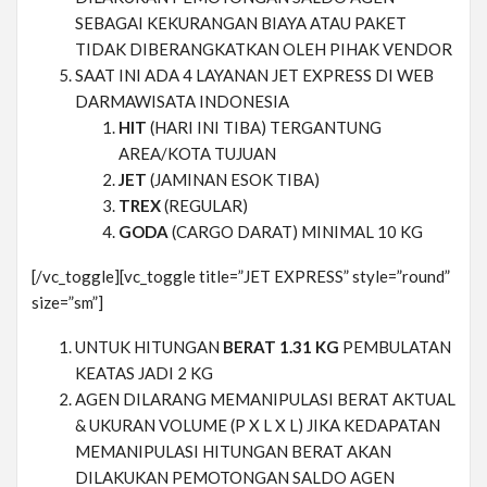
SEBAGAI KEKURANGAN BIAYA ATAU PAKET
TIDAK DIBERANGKATKAN OLEH PIHAK VENDOR
SAAT INI ADA 4 LAYANAN JET EXPRESS DI WEB
DARMAWISATA INDONESIA
HIT
(HARI INI TIBA) TERGANTUNG
AREA/KOTA TUJUAN
JET
(JAMINAN ESOK TIBA)
TREX
(REGULAR)
GODA
(CARGO DARAT) MINIMAL 10 KG
[/vc_toggle][vc_toggle title=”JET EXPRESS” style=”round”
size=”sm”]
UNTUK HITUNGAN
BERAT 1.31 KG
PEMBULATAN
KEATAS JADI 2 KG
AGEN DILARANG MEMANIPULASI BERAT AKTUAL
& UKURAN VOLUME (P X L X L) JIKA KEDAPATAN
MEMANIPULASI HITUNGAN BERAT AKAN
DILAKUKAN PEMOTONGAN SALDO AGEN