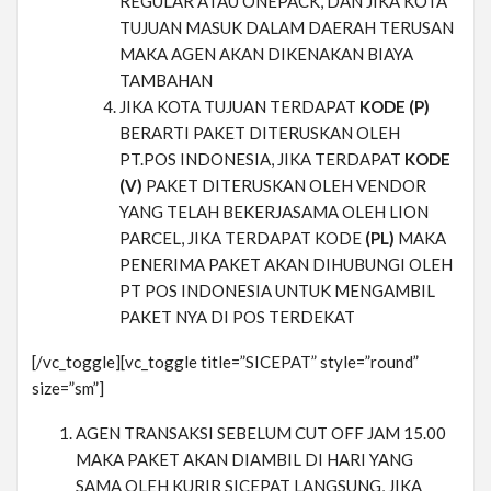
REGULAR ATAU ONEPACK, DAN JIKA KOTA
TUJUAN MASUK DALAM DAERAH TERUSAN
MAKA AGEN AKAN DIKENAKAN BIAYA
TAMBAHAN
JIKA KOTA TUJUAN TERDAPAT
KODE (P)
BERARTI PAKET DITERUSKAN OLEH
PT.POS INDONESIA, JIKA TERDAPAT
KODE
(V)
PAKET DITERUSKAN OLEH VENDOR
YANG TELAH BEKERJASAMA OLEH LION
PARCEL, JIKA TERDAPAT KODE
(PL)
MAKA
PENERIMA PAKET AKAN DIHUBUNGI OLEH
PT POS INDONESIA UNTUK MENGAMBIL
PAKET NYA DI POS TERDEKAT
[/vc_toggle][vc_toggle title=”SICEPAT” style=”round”
size=”sm”]
AGEN TRANSAKSI SEBELUM CUT OFF JAM 15.00
MAKA PAKET AKAN DIAMBIL DI HARI YANG
SAMA OLEH KURIR SICEPAT LANGSUNG, JIKA