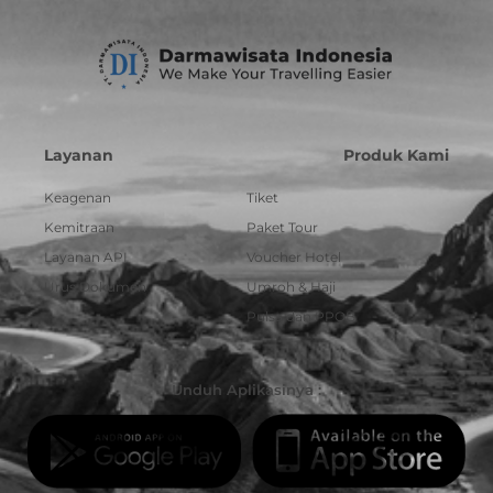
Layanan
Produk Kami
Keagenan
Tiket
Kemitraan
Paket Tour
Layanan API
Voucher Hotel
Urus Dokumen
Umroh & Haji
Pulsa dan PPOB
Unduh Aplikasinya :