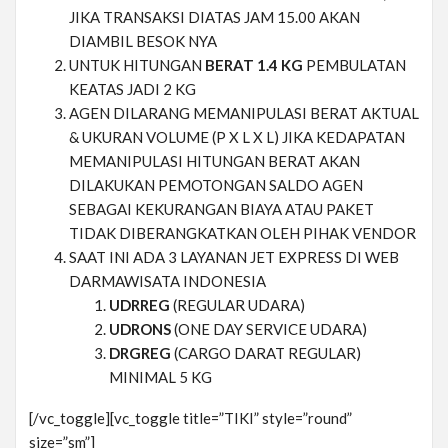
JIKA TRANSAKSI DIATAS JAM 15.00 AKAN
DIAMBIL BESOK NYA
UNTUK HITUNGAN
BERAT 1.4 KG
PEMBULATAN
KEATAS JADI 2 KG
AGEN DILARANG MEMANIPULASI BERAT AKTUAL
& UKURAN VOLUME (P X L X L) JIKA KEDAPATAN
MEMANIPULASI HITUNGAN BERAT AKAN
DILAKUKAN PEMOTONGAN SALDO AGEN
SEBAGAI KEKURANGAN BIAYA ATAU PAKET
TIDAK DIBERANGKATKAN OLEH PIHAK VENDOR
SAAT INI ADA 3 LAYANAN JET EXPRESS DI WEB
DARMAWISATA INDONESIA
UDRREG
(REGULAR UDARA)
UDRONS
(ONE DAY SERVICE UDARA)
DRGREG
(CARGO DARAT REGULAR)
MINIMAL 5 KG
[/vc_toggle][vc_toggle title=”TIKI” style=”round”
size=”sm”]