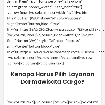
dengan Kami” i_icon_fontawesome=”fa fa-phone”
color=”green” border_width=”3″ add_icon=”true”]
[vc_row_inner][vc_column_inner width=”1/2″][vc_btn
title=”Ibu Hani (WA) ” style=”3d” color=”success”
align=”center” button_block=”true”
link=”url:https%3A%2F%2Fapi.whatsapp.com%2Fsend%3Fphon
[/vc_column_inner][vc_column_inner width=”1/2″][vc_btn
title=”Nasron (WA) ” style=”3d” color=”success”
align=”center” button_block=”true”
link=”url:https%3A%2F%2Fapi.whatsapp.com%2Fsend%3Fphon
[/vc_column_inner][/vc_row_inner][/vc_column][/vc_row]
[vc_row][vc_column][vc_column_text]
Kenapa Harus Pilih Layanan
Darmawisata Cargo?
[/vc_column_text][/vc_column][/vc_row][vc_row][vc_column