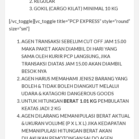
REGULAR
GOKIL (CARGO KILAT) MINIMAL 10 KG
[/vc_toggle][vc_toggle title=”PCP EXPRESS” style=”round”
size=”sm”]
AGEN TRANSAKSI SEBELUM CUT OFF JAM 15.00
MAKA PAKET AKAN DIAMBIL DI HARI YANG
SAMA OLEH KURIR PCP LANGSUNG, JIKA
TRANSAKSI DIATAS JAM 15.00 AKAN DIAMBIL
BESOK NYA
AGEN HARUS MEMAHAMI JENIS2 BARANG YANG
BOLEH & TIDAK BOLEH DIANGKUT MELALUI
UDARA & KATAGORI DANGEROUS GOODS
UNTUK HITUNGAN
BERAT 1.01 KG
PEMBULATAN
KEATAS JADI 2 KG
AGEN DILARANG MEMANIPULASI BERAT AKTUAL
& UKURAN VOLUME (P X L X L) JIKA KEDAPATAN
MEMANIPULASI HITUNGAN BERAT AKAN
DILAKUKAN PEMOTONGAN SALDO AGEN