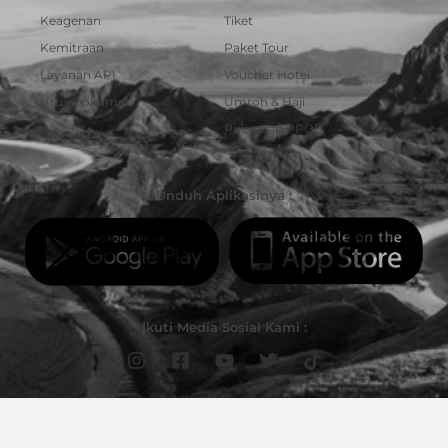
Keagenan
Tiket
Kemitraan
Paket Tour
Layanan API
Voucher Hotel
Urus Dokumen
Umroh & Haji
Pulsa dan PPOB
Unduh Aplikasinya :
Ikuti Media Sosial Kami :
© Copyright 2023 | PT Darmawisata Indonesia. Hak Cipta dilindungi Undang-Undang.