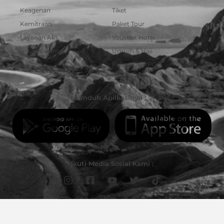
Keagenan
Tiket
Kemitraan
Paket Tour
Layanan API
Voucher Hotel
Urus Dokumen
Umroh & Haji
Pulsa dan PPOB
Unduh Aplikasinya :
Ikuti Media Sosial Kami :
© Copyright 2023 | PT Darmawisata Indonesia. Hak Cipta dilindungi Undang-Undang.