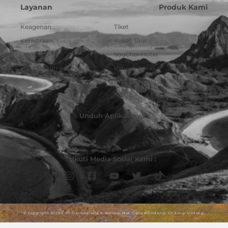
Layanan
Produk Kami
Keagenan
Tiket
Kemitraan
Paket Tour
Layanan API
Voucher Hotel
Urus Dokumen
Umroh & Haji
Pulsa dan PPOB
Unduh Aplikasinya :
Ikuti Media Sosial Kami :
© Copyright 2023 | PT Darmawisata Indonesia. Hak Cipta dilindungi Undang-Undang.