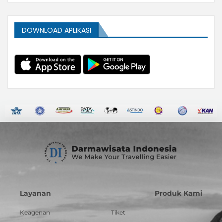
DOWNLOAD APLIKASI
Layanan
Produk Kami
Keagenan
Tiket