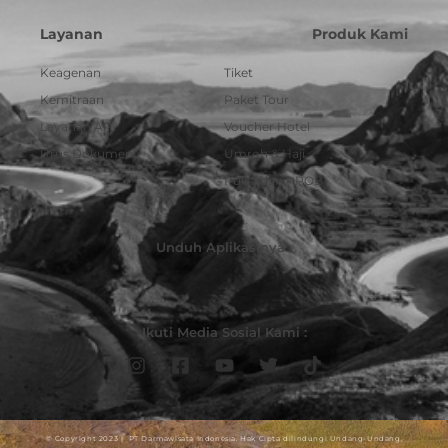
Layanan
Produk Kami
Keagenan
Tiket
Kemitraan
Paket Tour
Layanan API
Voucher Hotel
Urus Dokumen
Umroh & Haji
Pulsa dan PPOB
Unduh Aplikasinya :
Ikuti Media Sosial Kami :
© Copyright 2023 | PT Darmawisata Indonesia. Hak Cipta dilindungi Undang-Undang.