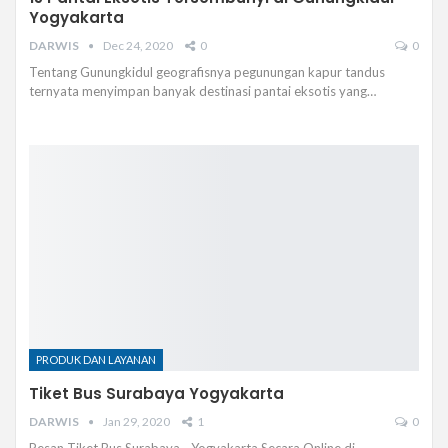
Yogyakarta
DARWIS
Dec 24, 2020
0
0
Tentang Gunungkidul geografisnya pegunungan kapur tandus
ternyata menyimpan banyak destinasi pantai eksotis yang…
PRODUK DAN LAYANAN
Tiket Bus Surabaya Yogyakarta
DARWIS
Jan 29, 2020
1
0
Pesan Tiket Bus Surabaya - Yogyakarta Secara Online di