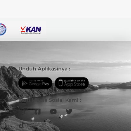
i
Unduh Aplikasinya :
Ikuti Media Sosial Kami :
B