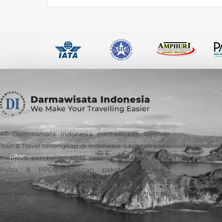
PT Darmawisata Indonesia memberikan layanan
Tour & Travel terlengkap di Indonesia. Layanan kami
meliputi pembelian tiket pesawat, reservasi hotel,
Pulsa & PPOB, layanan paket tour, event
manajemen, haji dan umroh, hingga transportasi
dan pengurusan dokumen perjalanan.
Selanjutnya..