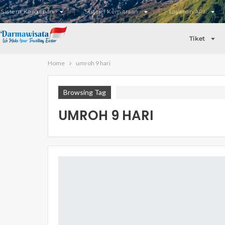
Sistem Keagenan
Sistem Kemitraan
Layanan API
Tiket
Home
umroh 9 hari
Browsing Tag
UMROH 9 HARI