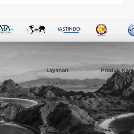
Layanan
Produk Kam
Keagenan
Tiket
Kemitraan
Paket Tour
Layanan API
Voucher Hotel
Urus Dokumen
Umroh & Haji
Pulsa dan PPO