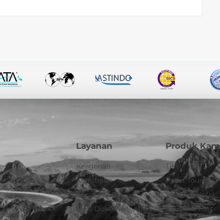
Layanan
Produk Kam
Keagenan
Tiket
Kemitraan
Paket Tour
Layanan API
Voucher Hotel
Urus Dokumen
Umroh & Haji