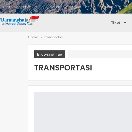
Sistem Keagenan
Sistem Kemitraan
Layanan API
Tiket
Home
transportasi
Browsing Tag
TRANSPORTASI