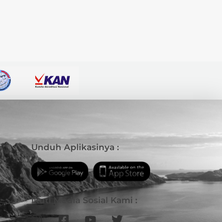
i
Unduh Aplikasinya :
Ikuti Media Sosial Kami :