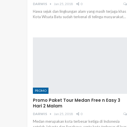
DARWIS
Jan 25, 2018
0
Hawa sejuk dan lingkungan alam yang masih terjaga khas
Kota Wisata Batu sudah terkenal di telinga masyarakat…
PROMO
Promo Paket Tour Medan Free n Easy 3
Hari 2 Malam
DARWIS
Jan 25, 2018
0
Medan merupakan kota terbesar ketiga di Indonesia
setelah Jakarta dan Surabaya, serta kota terbesar di luar