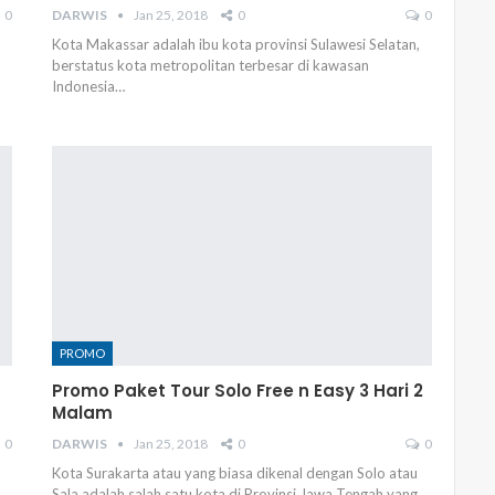
0
DARWIS
Jan 25, 2018
0
0
Kota Makassar adalah ibu kota provinsi Sulawesi Selatan,
berstatus kota metropolitan terbesar di kawasan
Indonesia…
PROMO
Promo Paket Tour Solo Free n Easy 3 Hari 2
Malam
0
DARWIS
Jan 25, 2018
0
0
Kota Surakarta atau yang biasa dikenal dengan Solo atau
Sala adalah salah satu kota di Provinsi Jawa Tengah yang…