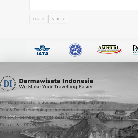
PREV
NEXT
PT Darmawisata Indonesia memberikan layanan
Tour & Travel terlengkap di Indonesia. Layanan kami
meliputi pembelian tiket pesawat, reservasi hotel,
Pulsa & PPOB, layanan paket tour, event
manajemen, haji dan umroh, hingga transportasi