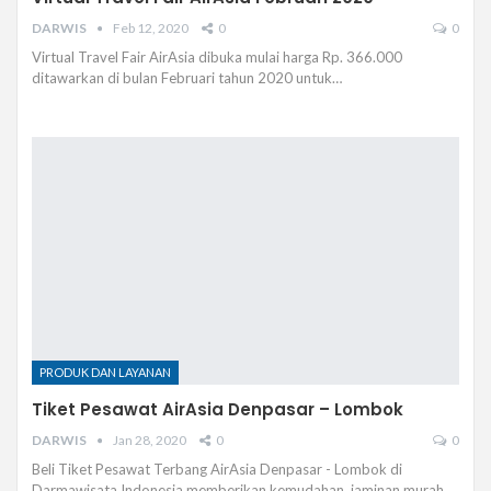
DARWIS
Feb 12, 2020
0
0
Virtual Travel Fair AirAsia dibuka mulai harga Rp. 366.000
ditawarkan di bulan Februari tahun 2020 untuk…
PRODUK DAN LAYANAN
Tiket Pesawat AirAsia Denpasar – Lombok
DARWIS
Jan 28, 2020
0
0
Beli Tiket Pesawat Terbang AirAsia Denpasar - Lombok di
Darmawisata Indonesia memberikan kemudahan, jaminan murah…