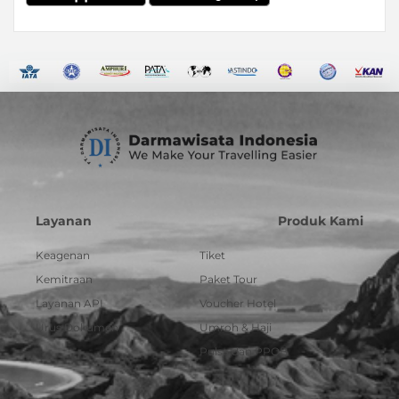
Layanan
Produk Kami
Keagenan
Tiket
Kemitraan
Paket Tour
Layanan API
Voucher Hotel
Urus Dokumen
Umroh & Haji
Pulsa dan PPOB