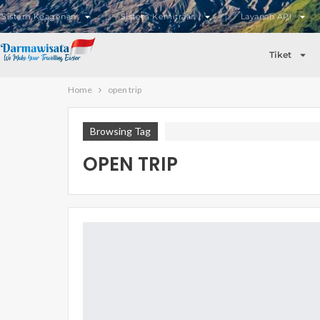
Sistem Keagenan
Sistem Kemitraan
Layanan API
Tiket
Home
open trip
Browsing Tag
OPEN TRIP