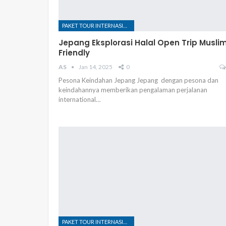
PAKET TOUR INTERNASIONAL
Jepang Eksplorasi Halal Open Trip Musli
Friendly
AS
Jan 14, 2025
0
Pesona Keindahan Jepang Jepang dengan pesona dan
keindahannya memberikan pengalaman perjalanan
international…
PAKET TOUR INTERNASIONAL