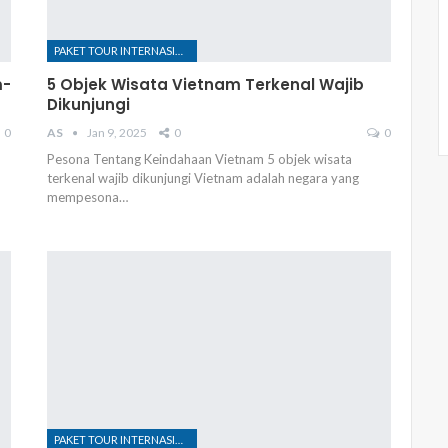
PAKET TOUR INTERNASIONAL
m-
5 Objek Wisata Vietnam Terkenal Wajib
Dikunjungi
0
AS
Jan 9, 2025
0
0
Pesona Tentang Keindahaan Vietnam 5 objek wisata
terkenal wajib dikunjungi Vietnam adalah negara yang
mempesona…
PAKET TOUR INTERNASIONAL