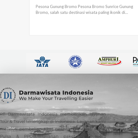
Pesona Gunung Bromo Pesona Bromo Sunrice Gunung
Bromo, salah satu destinasi wisata paling ikonik di…
PT Darmawisata Indonesia memberikan layanan
Tour & Travel terlengkap di Indonesia. Layanan kami
meliputi pembelian tiket pesawat, reservasi hotel,
Pulsa & PPOB, layanan paket tour, event