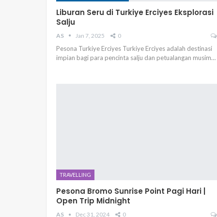
Liburan Seru di Turkiye Erciyes Eksplorasi
Salju
AS
Jan 7, 2025
0
Pesona Turkiye Erciyes Turkiye Erciyes adalah destinasi
impian bagi para pencinta salju dan petualangan musim…
TRAVELLING
Pesona Bromo Sunrise Point Pagi Hari |
Open Trip Midnight
AS
Dec 31, 2024
0