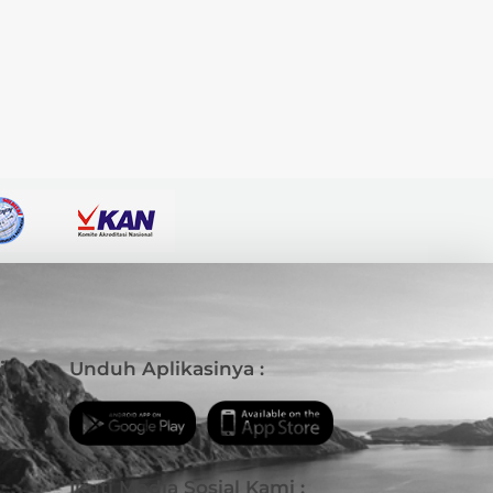
i
Unduh Aplikasinya :
Ikuti Media Sosial Kami :