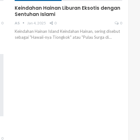
Keindahan Hainan Liburan Eksotis dengan
Sentuhan Islami
0
AS
Jan 4, 2025
0
0
Keindahan Hainan Island Keindahan Hainan, sering disebut
sebagai "Hawaii-nya Tiongkok" atau "Pulau Surga di…
0