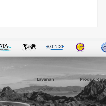
Layanan
Produk Kam
Keagenan
Tiket
Kemitraan
Paket Tour
Layanan API
Voucher Hotel