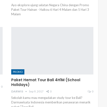
Ayo eksplore ujung selatan Negara China dengan Promo
Paket Tour Hainan - Haikou 6 Hari 4 Malam dan 5 Hari 3
Malam
PROMO
Paket Hemat Tour Bali 4H1M (School
Holidays)
0
DARWIS
Sep 9, 2017
0
0
Sekolah kamu mau mengadakan study tour ke Bali?
Darmawisata Indonesia memberikan penawaran menarik
paket "Tour Bali…