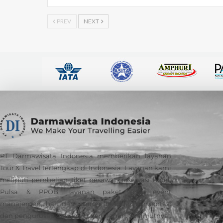
PREV
NEXT
PT Darmawisata Indonesia memberikan layanan
Tour & Travel terlengkap di Indonesia. Layanan kami
meliputi pembelian tiket pesawat, reservasi hotel,
Pulsa & PPOB, layanan paket tour, event
manajemen, haji dan umroh, hingga transportasi
dan pengurusan dokumen perjalanan.
Selanjutnya..