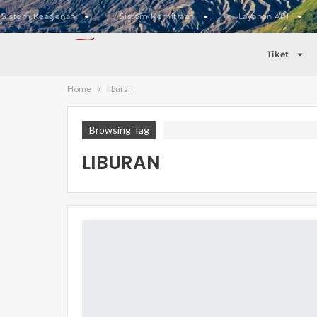
Sistem Keagenan
Sistem Kemitraan
Layanan API
Tiket
Home
liburan
Browsing Tag
LIBURAN