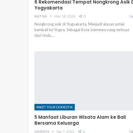
6 Rekomendasi Tempat Nongkrong Asik 
Yogyakarta
RATNA
Mar 18, 2026
0
Nongkrong asik di Yogyakarta, Menjadi alasan untuk
kembali ke Yogya. Sebagai Kota Istimewa yang terbuat
dari rindu.…
PAKET TOUR DOMESTIK
5 Manfaat Liburan Wisata Alam ke Bali
Bersama Keluarga
DARWIS
Apr 7, 2022
0