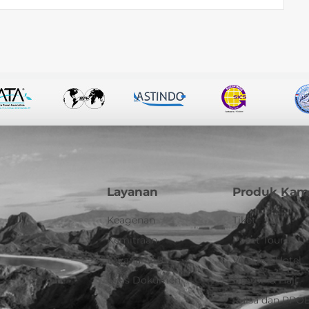
Layanan
Produk Kam
Keagenan
Tiket
Kemitraan
Paket Tour
Layanan API
Voucher Hotel
Urus Dokumen
Umroh & Haji
Pulsa dan PPO