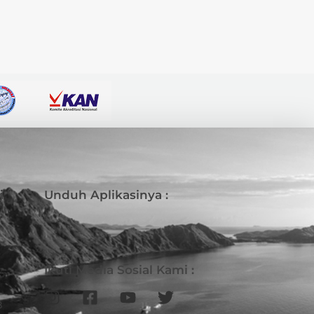
i
Unduh Aplikasinya :
Ikuti Media Sosial Kami :
B