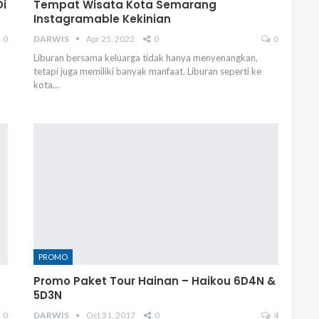
Di
Tempat Wisata Kota Semarang
Instagramable Kekinian
0
DARWIS
Apr 25, 2022
0
0
Liburan bersama keluarga tidak hanya menyenangkan,
tetapi juga memiliki banyak manfaat. Liburan seperti ke
kota…
PROMO
Promo Paket Tour Hainan – Haikou 6D4N &
5D3N
0
DARWIS
Oct 31, 2017
0
4