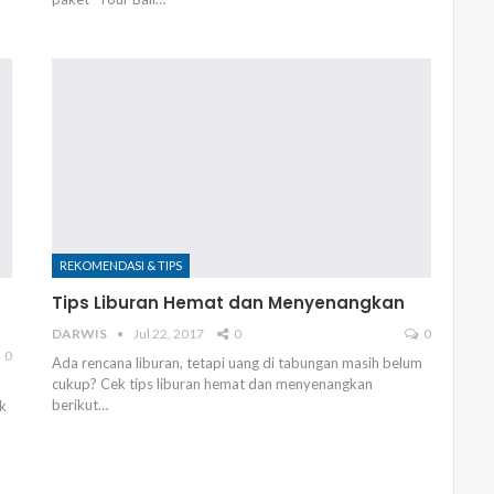
REKOMENDASI & TIPS
Tips Liburan Hemat dan Menyenangkan
DARWIS
Jul 22, 2017
0
0
0
Ada rencana liburan, tetapi uang di tabungan masih belum
cukup? Cek tips liburan hemat dan menyenangkan
berikut…
ek