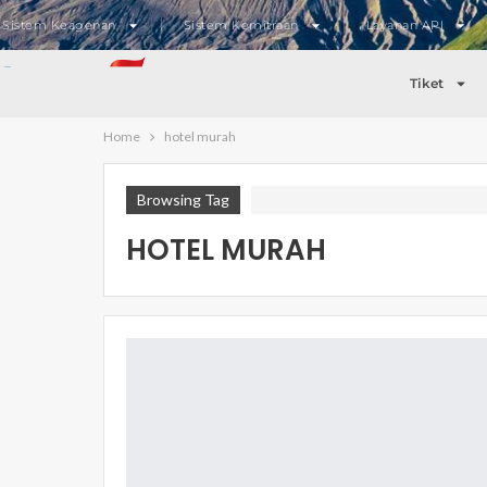
Sistem Keagenan
Sistem Kemitraan
Layanan API
Tiket
Home
hotel murah
Browsing Tag
HOTEL MURAH