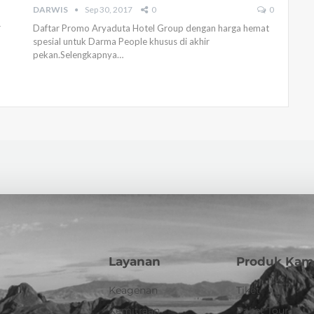
DARWIS
Sep 30, 2017
0
0
r
Daftar Promo Aryaduta Hotel Group dengan harga hemat
spesial untuk Darma People khusus di akhir
pekan.Selengkapnya…
Layanan
Produk Kam
Keagenan
Tiket
Kemitraan
Paket Tour