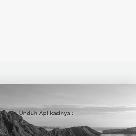
i
Unduh Aplikasinya :