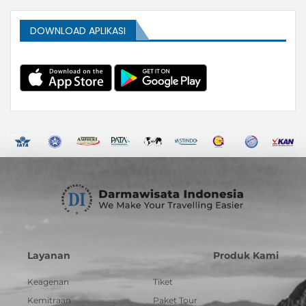
DOWNLOAD APLIKASI
Layanan
Produk Kami
Keagenan
Tiket
Kemitraan
Paket Tour