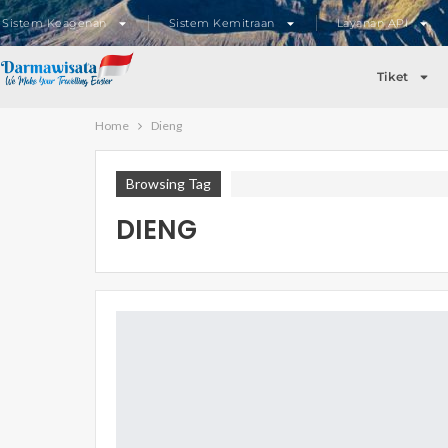
Sistem Keagenan
Sistem Kemitraan
Layanan API
Tiket
Home
Dieng
Browsing Tag
DIENG