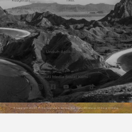
Keagenan
Tiket
Kemitraan
Paket Tour
Layanan API
Voucher Hotel
Urus Dokumen
Umroh & Haji
Pulsa dan PPOB
Unduh Aplikasinya :
Ikuti Media Sosial Kami :
© Copyright 2023 | PT Darmawisata Indonesia. Hak Cipta dilindungi Undang-Undang.