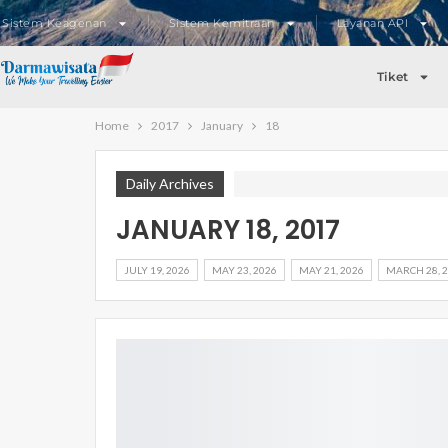
Sistem Keagenan
Sistem Kemitraan
Layanan API
Tiket
Home
2017
January
18
Daily Archives
JANUARY 18, 2017
JULY 19, 2026
MAY 23, 2026
MAY 21, 2026
MARCH 28, 